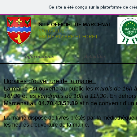
Ce site a été conçu sur la plateforme de créa
SITE OFFICIEL DE MARCENAT
VAL D'ALLIER
ENTRE RIVIERE ET FORET
Informations
Actualités
Horaires d'ouverture de la mairie :
La mairie est ouverte au public les
mardis de 16h 
16h30
et les
vendredis de 10h à 11h30
. En dehors
Marcenat au
04.70.43.51.89
afin de convenir d'un 
La mairie dispose de livres prêtés par la médiathèque 
les heures d'ouverture de la mairie.