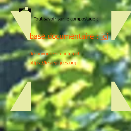
Tout savoir sur le compostage :
base documentaire :
ici
découvrir le site internet :
https://les-epigees.org