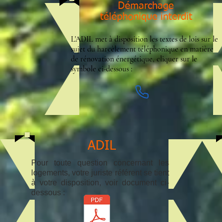
Démarchage
téléphonique interdit
L'ADIL met à disposition les textes de lois sur le
sujet du harcèlement téléphonique en matière
de rénovation énergétique, cliquer sur le
symbole ci-dessous :
ADIL
Pour toute question concernant les
logements, votre juriste référent se tient
à votre disposition, voir document ci-
dessous :