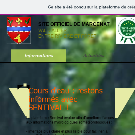
Ce site a été conçu sur la plateforme de créa
SITE OFFICIEL DE MARCENAT
VAL D'ALLIER
ENTRE RIVIERE ET FORET
Informations
Actualités
Cours d'eau : restons
informés avec
SENTIVAL !
La plateforme Sentival évolue afin d’améliorer l’accès
aux informations hydrologiques et météorologiques :
- interface plus claire et plus lisible pour faciliter la