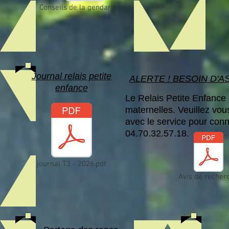
Conseils de la gendarmerie
Journal relais petite
ALERTE ! BESOIN D'
enfance
Le Relais Petite Enfance
maternelles. Veuillez vou
avec le service pour conn
04.70.32.57.18.
journal T3 - 2026.pdf
Avis de recher