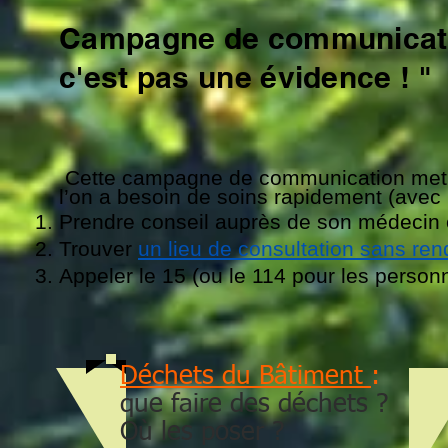
Campagne de communicatio
c'est pas une évidence ! "
Cette campagne de communication met l’
l’on a besoin de soins rapidement (avec u
Prendre conseil auprès de son médecin
Trouver
un lieu de consultation sans re
Appeler le 15 (ou le 114 pour les perso
Déchets du Bâtiment
:
que faire des déchets ?
Où les poser ?