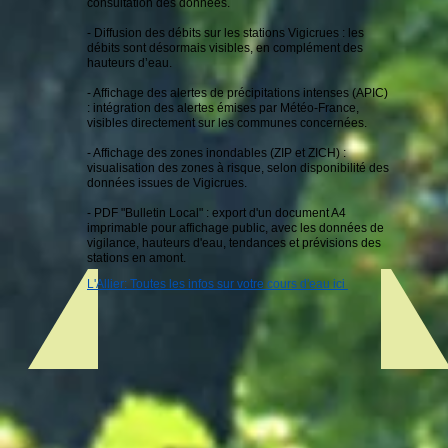
consultation des données.
- Diffusion des débits sur les stations Vigicrues : les
débits sont désormais visibles, en complément des
hauteurs d’eau.
- Affichage des alertes de précipitations intenses (APIC)
: intégration des alertes émises par Météo-France,
visibles directement sur les communes concernées.
- Affichage des zones inondables (ZIP et ZICH) :
visualisation des zones à risque, selon disponibilité des
données issues de Vigicrues.
- PDF "Bulletin Local" : export d'un document A4
imprimable pour affichage public, avec les données de
vigilance, hauteurs d'eau, tendances et prévisions des
stations en amont.
L'Allier: Toutes les infos sur votre cours d'eau ici