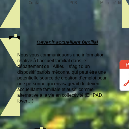
Contact
PCB
Microcrédit
Devenir accueillant familial
Nous vous communiquons une information
relative à l’accueil familial dans le
département de l’Allier. Il s’agit d’un
dispositif parfois méconnu qui peut être une
potentielle source de création d’emploi pour
une personne qui envisagerait de devenir
accueillante familiale et aussi comme
alternative à la vie en collectivité (EHPAD,
foyer…).